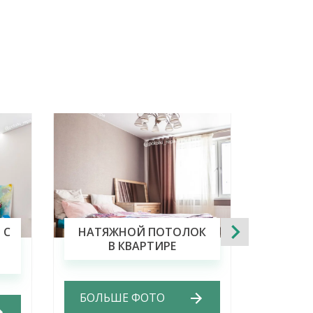
 С
НАТЯЖНОЙ ПОТОЛОК
НАТЯ
В КВАРТИРЕ
С
О
БОЛЬШЕ ФОТО
БОЛЬ