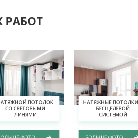
 РАБОТ
Previous
Next
НАТЯЖНОЙ ПОТОЛОК
НАТЯЖНЫЕ ПОТОЛКИ
СО СВЕТОВЫМИ
БЕСЩЕЛЕВОЙ
ЛИНЯМИ
СИСТЕМОЙ
БОЛЬШЕ ФОТО
БОЛЬШЕ ФОТО