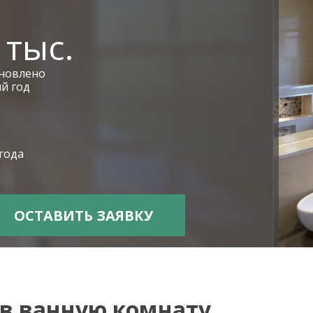
 тыс.
ановлено
й год
 года
в ванную комнату