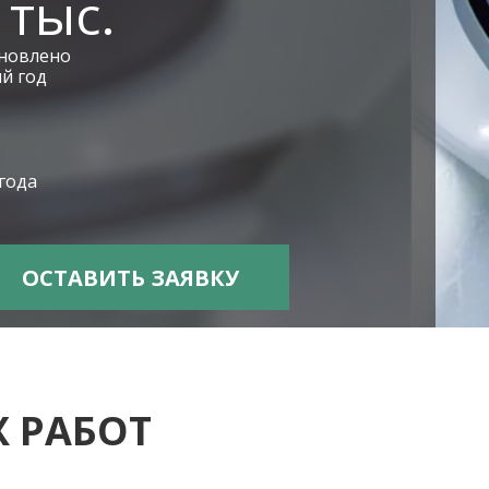
 тыс.
ановлено
й год
 года
 РАБОТ