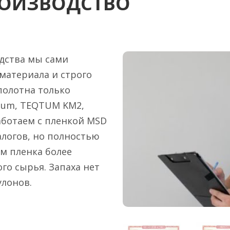
РОИЗВОДСТВО
дства мы сами
материала и строго
полотна только
ium, TEQTUM KM2,
 работаем с пленкой MSD
алогов, но полностью
ум пленка более
го сырья. Запаха нет
улонов.