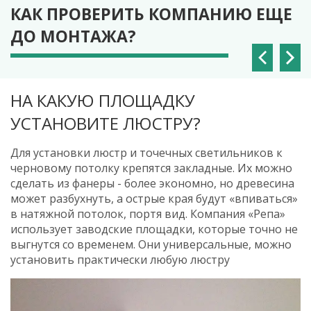
КАК ПРОВЕРИТЬ КОМПАНИЮ ЕЩЕ
ДО МОНТАЖА?
НА КАКУЮ ПЛОЩАДКУ
КАК БУДЕТЕ ОБВОДИТЬ ТРУБЫ?
КАК МОНТИРУЕТЕ ГАРДИНУ?
УСТАНОВИТЕ ЛЮСТРУ?
Если в комнате есть трубы отопления от пола до
Гардину можно установить к потолку. В этом случае
потолка, задайте этот вопрос. Раньше было нормой
лучше, чтобы закладные были пластиковыми, а не
Для установки люстр и точечных светильников к
делать пластиковый обвод. Но сейчас есть более
из фанеры. Или можно установить нишу и в нее
черновому потолку крепятся закладные. Их можно
эстетичный способ. Скрытый обвод труб занимает
смонтировать гардину. Так шторы будут ниспадать
сделать из фанеры - более экономно, но древесина
больше времени и требует мастерства
с потолка, выглядит очень красиво. Часто нишу
может разбухнуть, а острые края будут «впиваться»
монтажников. В «Репе» все мастера сдают
делают с помощью деревянного бруса. Со
в натяжной потолок, портя вид. Компания «Репа»
экзамены и делают скрытый обвод труб.
временем он может искривиться, а если заглянуть
использует заводские площадки, которые точно не
за занавеску, увидите кусок дерева и
выгнутся со временем. Они универсальные, можно
необработанный черновой потолок.
установить практически любую люстру
А самое неприятное, снаружи видно вставку,
которая со временем может пойти волнами. Чтобы
избежать этих проблем, «Репа» использует