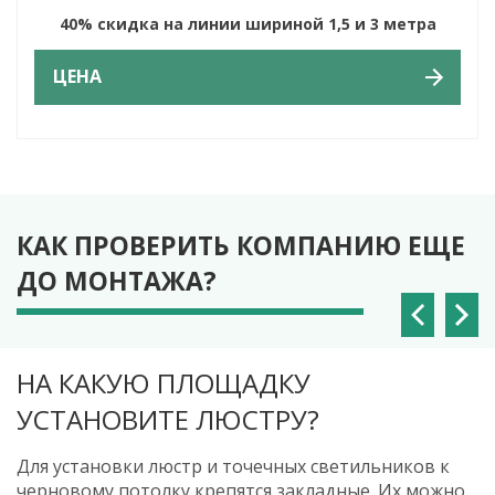
40% скидка на линии шириной 1,5 и 3 метра
ЦЕНА
КАК ПРОВЕРИТЬ КОМПАНИЮ ЕЩЕ
ДО МОНТАЖА?
НА КАКУЮ ПЛОЩАДКУ
КАК БУДЕТЕ ОБВОДИТЬ ТРУБЫ?
КАК МОНТИРУЕТЕ ГАРДИНУ?
УСТАНОВИТЕ ЛЮСТРУ?
Если в комнате есть трубы отопления от пола до
Гардину можно установить к потолку. В этом случае
потолка, задайте этот вопрос. Раньше было нормой
лучше, чтобы закладные были пластиковыми, а не
Для установки люстр и точечных светильников к
делать пластиковый обвод. Но сейчас есть более
из фанеры. Или можно установить нишу и в нее
черновому потолку крепятся закладные. Их можно