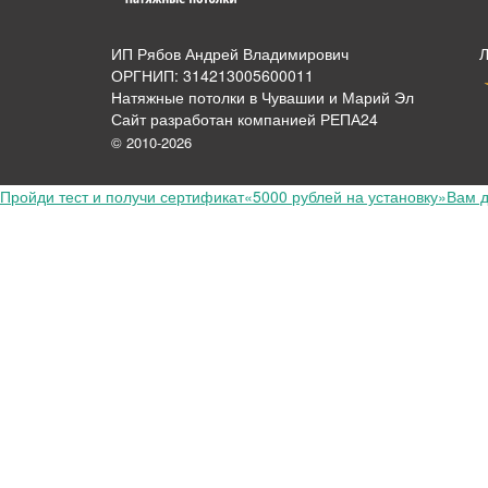
ИП Рябов Андрей Владимирович
ОРГНИП: 314213005600011
Натяжные потолки в Чувашии и Марий Эл
Сайт разработан компанией РЕПА24
© 2010-2026
Пройди тест и получи сертификат
«5000 рублей на установку»
Вам д