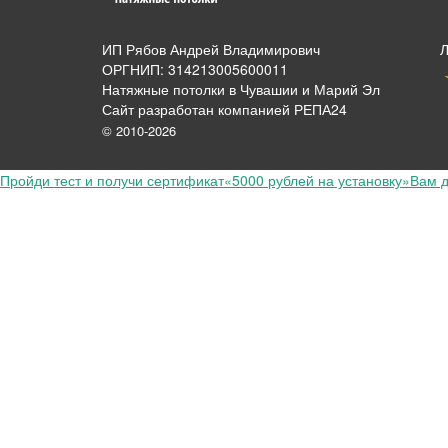
ИП Рябов Андрей Владимирович
ОРГНИП: 314213005600011
Натяжные потолки в Чувашии и Марий Эл
Сайт разработан компанией РЕПА24
© 2010-2026
Пройди тест и получи сертификат
«5000 рублей на установку»
Вам д