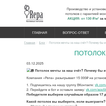
Производство и установ
потолков с гарантией мон
АКЦИЯ: от 130 ₽/м²
за 
ГЛАВНАЯ
ВОПРОС-ОТВЕТ
Главная
Блог
Потолок мечты за наш счёт? Почему бы и
ПОТОЛОК 
03.12.2025
Потолок мечты за наш счёт? Почему бы и 
Компания «Репа» разыгрывает 15 000₽ на установ
1. Подпишитесь на нашу группу ВКонтакте:
vk.com/
2. Перейдите в бот и оставьте заявку:
vk.com/app
Победителя выберем случайным образом 17 д
Какой потолок вы выберете, если выиграете?