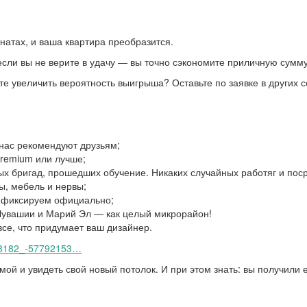
мнатах, и ваша квартира преобразится.
если вы не верите в удачу — вы точно сэкономите приличную сумму
те увеличить вероятность выигрыша? Оставьте по заявке в других с
 нас рекомендуют друзьям;
Premium или лучше;
х бригад, прошедших обучение. Никаких случайных работяг и пос
ы, мебель и нервы;
и фиксируем официально;
в Чувашии и Марий Эл — как целый микрорайон!
се, что придумает ваш дизайнер.
98182_-57792153…
мой и увидеть свой новый потолок. И при этом знать: вы получили 