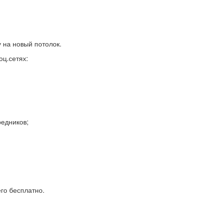
 на новый потолок.
оц.сетях:
редников;
его бесплатно.