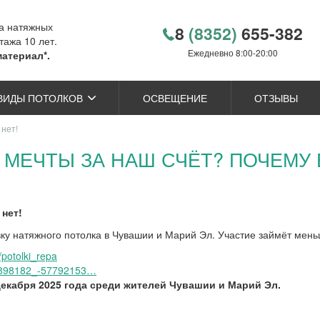
ка натяжных
8
(8352)
655-382
тажа 10 лет.
Ежедневно 8:00-20:00
материал*.
ВИДЫ ПОТОЛКОВ
ОСВЕЩЕНИЕ
ОТЗЫВЫ
 нет!
МЕЧТЫ ЗА НАШ СЧЁТ? ПОЧЕМУ 
нет!
ку натяжного потолка в Чувашии и Марий Эл. Участие займёт мен
potolki_repa
5898182_-57792153…
екабря 2025 года среди жителей Чувашии и Марий Эл.