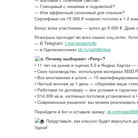
— Матовый с точечным светом?
— Глянцевый с линиями и подсветкой?
— Или эффектный сатиновый для спальни?
Сертификат на 15 000 ₽ покроет потолок в 1-2 ко
Бонус всем участникам — купон до 5 000 ₽. Даже 
Розыгрыш проходит во всех наших соц.сетях. Хоти
— В Telegram:
t.me/repapotolki
— в Одноклассниках
ok.ru/potolkirepa
Почему выбирают «Репу»?
• 11 лет на рынке и оценка 5,0 в Яндекс.Картах —
• Свое производство, используем материал MSD 
• Все монтажники в штате — 15 квалифицированны
• Чистый монтаж за 1 день — сбережём ваши стен
• Работаем по договору — все условия и гаранти
• 514.000 кв.м. натяжных потолков установлено 
• Современные решения: мы можем реализовать в
Перейдите в бот и оставьте заявку:
vk.com/app58
Представьте, как классно будет вернуться до
Удачи!