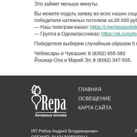
Это займет меньше минуты.
Вы можете подать заявку во всех наших соц
победителя натяжных потолков за 20 000 рубл
— Наш телеграм-канал:
https://t.me/repapotolk
— Группа в Одноклассниках:
https://ok.ru/pot
Победителя выберем случайным образом 5 
Чебоксары и Чувашия: 8 (
8352
)
655-382
Йошкар-Ола и Марий Эл: 8 (8362) 347-505.
ГЛАВНАЯ
ОСВЕЩЕНИЕ
КАРТА САЙТА
ИП Рябов Андрей Владимирович
ОРГНИП: 314213005600011