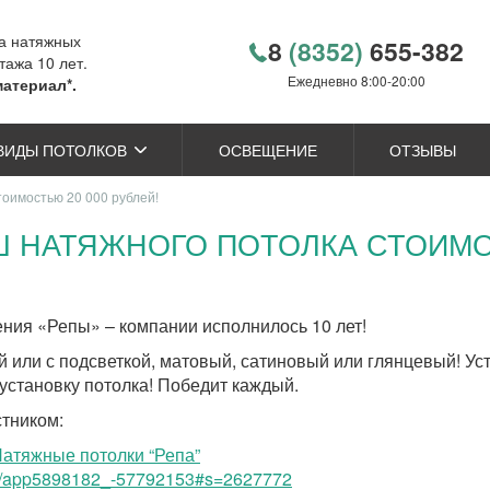
ка натяжных
8
(8352)
655-382
тажа 10 лет.
Ежедневно 8:00-20:00
материал*.
ВИДЫ ПОТОЛКОВ
ОСВЕЩЕНИЕ
ОТЗЫВЫ
оимостью 20 000 рублей!
 НАТЯЖНОГО ПОТОЛКА СТОИМОС
ния «Репы» – компании исполнилось 10 лет!
 или с подсветкой, матовый, сатиновый или глянцевый! Уст
 установку потолка! Победит каждый.
стником:
Натяжные потолки “Репа”
om/app5898182_-57792153#s=2627772