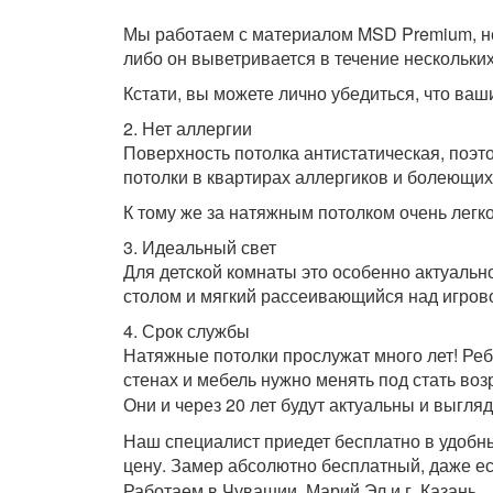
⠀
Мы работаем с материалом MSD Premium, нес
либо он выветривается в течение нескольких
Кстати, вы можете лично убедиться, что ваш
2. Нет аллергии
Поверхность потолка антистатическая, поэт
потолки в квартирах аллергиков и болеющих
К тому же за натяжным потолком очень легк
3. Идеальный свет
Для детской комнаты это особенно актуальн
столом и мягкий рассеивающийся над игрово
4. Срок службы
Натяжные потолки прослужат много лет! Ребе
стенах и мебель нужно менять под стать возр
Они и через 20 лет будут актуальны и выгляд
Наш специалист приедет бесплатно в удобны
цену. Замер абсолютно бесплатный, даже е
Работаем в Чувашии, Марий Эл и г. Казань.