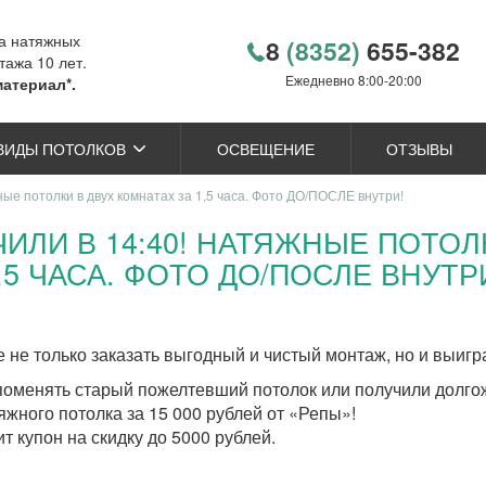
ка натяжных
8
(8352)
655-382
тажа 10 лет.
Ежедневно 8:00-20:00
материал*.
ВИДЫ ПОТОЛКОВ
ОСВЕЩЕНИЕ
ОТЗЫВЫ
ные потолки в двух комнатах за 1,5 часа. Фото ДО/ПОСЛЕ внутри!
НЧИЛИ В 14:40! НАТЯЖНЫЕ ПОТОЛ
,5 ЧАСА. ФОТО ДО/ПОСЛЕ ВНУТР
не только заказать выгодный и чистый монтаж, но и выигра
 поменять старый пожелтевший потолок или получили долг
жного потолка за 15 000 рублей от «Репы»!
т купон на скидку до 5000 рублей.