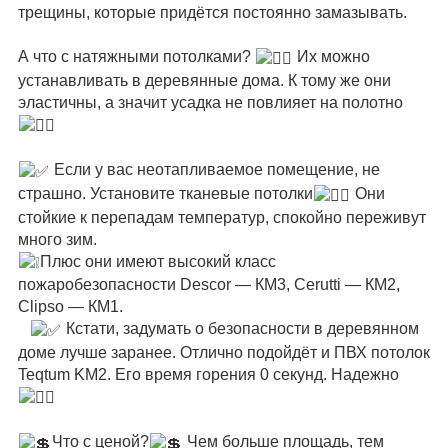
трещины, которые придётся постоянно замазывать.
⠀
А что с натяжными потолками?
Их можно
устанавливать в деревянные дома. К тому же они
эластичны, а значит усадка не повлияет на полотно
⠀
Если у вас неотапливаемое помещение, не
страшно. Установите тканевые потолки
Они
стойкие к перепадам температур, спокойно переживут
много зим.
Плюс они имеют высокий класс
пожаробезопасности Descor — КМ3, Cerutti — КМ2,
Clipso — КМ1.
⠀
Кстати, задумать о безопасности в деревянном
доме лучше заранее. Отлично подойдёт и ПВХ потолок
Teqtum KM2. Его время горения 0 секунд. Надежно
⠀
Что с ценой?
Чем больше площадь, тем