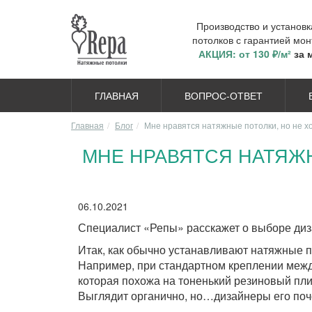
Производство и установ
потолков с гарантией мон
АКЦИЯ: от 130 ₽/м²
за 
ГЛАВНАЯ
ВОПРОС-ОТВЕТ
Главная
Блог
Мне нравятся натяжные потолки, но не хо
МНЕ НРАВЯТСЯ НАТЯЖН
06.10.2021
Специалист «Репы» расскажет о выборе диз
Итак, как обычно устанавливают натяжные 
Например, при стандартном креплении между
которая похожа на тоненький резиновый пли
Выглядит органично, но…дизайнеры его по