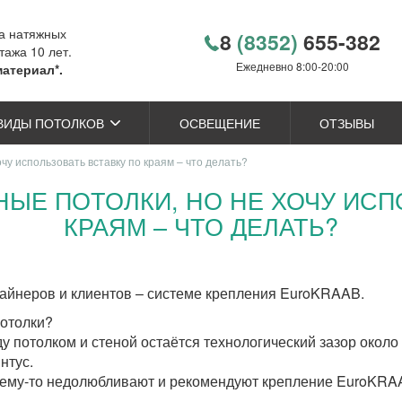
ка натяжных
8
(8352)
655-382
тажа 10 лет.
Ежедневно 8:00-20:00
материал*.
ВИДЫ ПОТОЛКОВ
ОСВЕЩЕНИЕ
ОТЗЫВЫ
чу использовать вставку по краям – что делать?
ЫЕ ПОТОЛКИ, НО НЕ ХОЧУ ИСП
КРАЯМ – ЧТО ДЕЛАТЬ?
айнеров и клиентов – системе крепления EuroKRAAB.
потолки?
 потолком и стеной остаётся технологический зазор около 
нтус.
чему-то недолюбливают и рекомендуют крепление EuroKRA