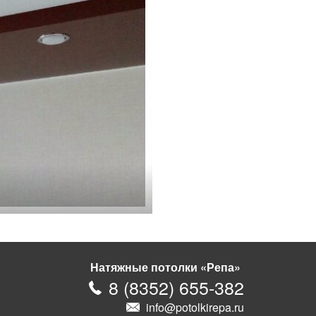
Натяжные потолки «Репа»
8
(
8352
)
655-382
info@potolkirepa.ru