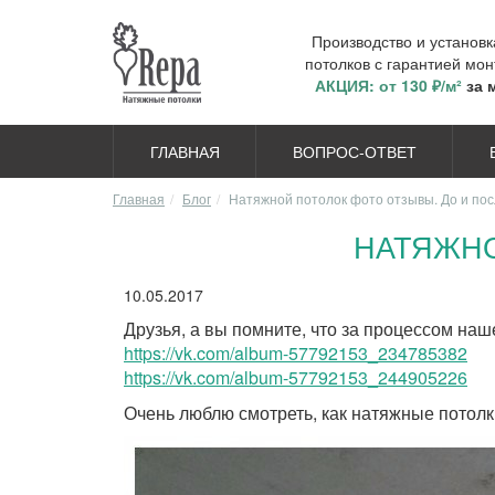
Производство и установ
потолков с гарантией мон
АКЦИЯ: от 130 ₽/м²
за 
ГЛАВНАЯ
ВОПРОС-ОТВЕТ
Главная
Блог
Натяжной потолок фото отзывы. До и пос
НАТЯЖНО
10.05.2017
Друзья, а вы помните, что за процессом н
https://vk.com/album-57792153_234785382
https://vk.com/album-57792153_244905226
Очень люблю смотреть, как натяжные потол