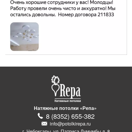
Натяжные потолки «Репа»
8
(
8352
)
655-382
info@potolkirepa.ru
г. Чебоксары, ул. Патриса Лумумбы д. 8