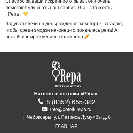
Спасибо за ваши искренние отзывы, они очень
помогают улучшать наш сервис. Вы – это и есть
«Репа»
Задувая свечи на деньрожденческом торте, загадаю,
чтобы среди эмодзи наконец-то появилась репа! А
пока #сднемрожденияпотолкирепа
Натяжные потолки «Репа»
8
(
8352
)
655-382
info@potolkirepa.ru
г. Чебоксары, ул. Патриса Лумумбы д. 8
ГЛАВНАЯ