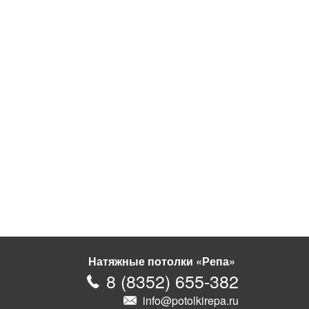
Натяжные потолки «Репа»
8
(
8352
)
655-382
info@potolkirepa.ru